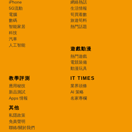
iPhone
網絡熱話
5G流動
生活情報
電腦
筍買着數
數碼
旅遊筍料
智能家居
熱門話題
科技
汽車
人工智能
遊戲動漫
熱門遊戲
電競裝備
動漫玩具
教學評測
IT TIMES
應用秘技
業界頭條
新品測試
AI 策略
Apps 情報
名家專欄
其他
私隱政策
免責聲明
聯絡/關於我們