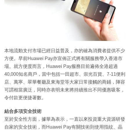
特集
本地流動支付市場已經日益普及，亦的確為消費者提供不少
方便。早前Huawei Pay亦宣佈正式將有關服務帶入香港市
場。就方便度而言，Huawei Pay服務目前遍佈全港超過
40,000知名商戶，當中包括一田超市、崇光百貨、7-11便利
店、萬寧、翠華餐廳及東海堂等大家日常接觸的商鋪，陣容
可謂相當廣泛，同時亦表明未來將持續推出不同優惠吸客，
令付款更便捷著數。
結合多項安全技術
至於安全性方面，據華為表示，一直以來投資重大資源研發
自家的安全技術，而Huawei Pay有關技術則使用指紋、晶