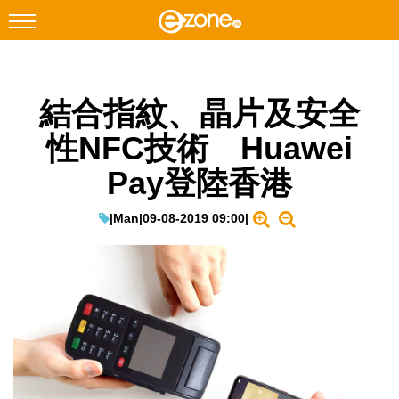
搜尋
結合指紋、晶片及安全
Facebook
Instagram
性NFC技術 Huawei
科技焦點
Pay登陸香港
網絡生活
遊戲動漫
|
Man
|
09-08-2019 09:00
|
教學評測
EduTech
IT Times
生成式AI與雲端應用
Enterprise Digital Transformation