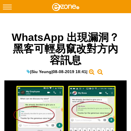
搜尋
WhatsApp 出現漏洞？
Facebook
Instagram
黑客可輕易竄改對方內
科技焦點
容訊息
網絡生活
遊戲動漫
|
Siu Yeung
|
08-08-2019 18:41
|
教學評測
EduTech
IT Times
生成式AI與雲端應用
Enterprise Digital Transformation