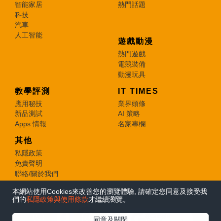
智能家居
熱門話題
科技
汽車
人工智能
遊戲動漫
熱門遊戲
電競裝備
動漫玩具
教學評測
IT TIMES
應用秘技
業界頭條
新品測試
AI 策略
Apps 情報
名家專欄
其他
私隱政策
免責聲明
聯絡/關於我們
本網站使用Cookies來改善您的瀏覽體驗, 請確定您同意及接受我
© 2026 e-zone. All Rights Reserved.
們的
私隱政策與使用條款
才繼續瀏覽。
在Google
同意及關閉