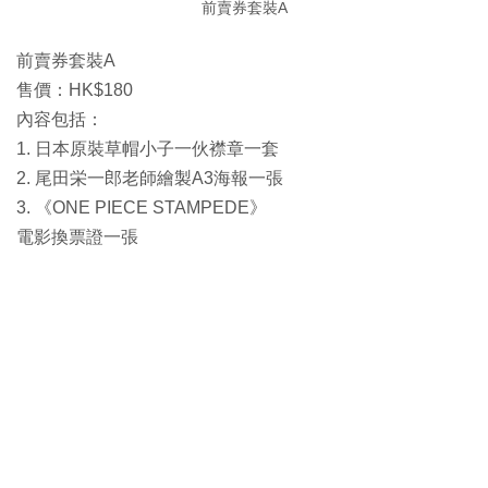
前賣券套裝A
前賣券套裝A
售價：HK$180
內容包括：
1. 日本原裝草帽小子一伙襟章一套
2. 尾田栄一郎老師繪製A3海報一張
3. 《ONE PIECE STAMPEDE》
電影換票證一張