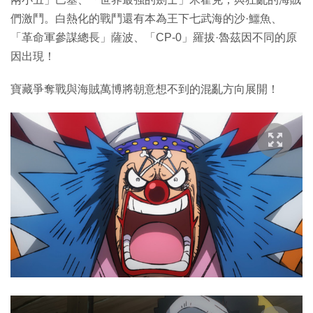
們激鬥。白熱化的戰鬥還有本為王下七武海的沙·鱷魚、
「革命軍參謀總長」薩波、「CP-0」羅拔·魯茲因不同的原
因出現！
寶藏爭奪戰與海賊萬博將朝意想不到的混亂方向展開！