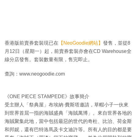
香港版前賣券套裝現已在
【NeoGoodie網站】
發售，並從8
月12日（星期一）起，前賣券套裝亦會在CD Warehouse全
線分店發售。套裝數量有限，售完即止。
查詢：www.neogoodie.com
《ONE PIECE STAMPEDE》故事簡介
受主辦人「祭典屋」布埃納·費斯塔邀請，草帽小子一伙來
到世界首屈一指的海賊盛典「海賊萬博」。來自世界各地的
海賊聚集此地，當中包括最惡的世代的奇杜、比治、荷金斯
和邦妮，還有巴特洛馬及卡文迪許等。所有人的目的都是要