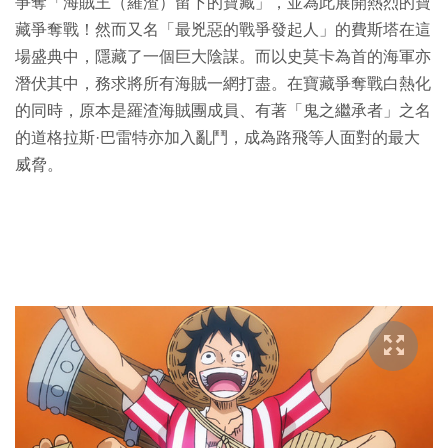
爭奪「海賊王（羅渣）留下的寶藏」，並為此展開熱烈的寶
藏爭奪戰！然而又名「最兇惡的戰爭發起人」的費斯塔在這
場盛典中，隱藏了一個巨大陰謀。而以史莫卡為首的海軍亦
潛伏其中，務求將所有海賊一網打盡。在寶藏爭奪戰白熱化
的同時，原本是羅渣海賊團成員、有著「鬼之繼承者」之名
的道格拉斯·巴雷特亦加入亂鬥，成為路飛等人面對的最大
威脅。