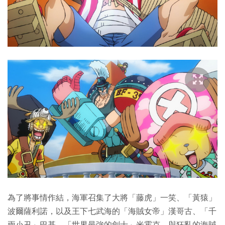
為了將事情作結，海軍召集了大將「藤虎」一笑、「黃猿」
波爾薩利諾，以及王下七武海的「海賊女帝」漢哥古、「千
兩小丑」巴基、「世界最強的劍士」米霍克，與狂亂的海賊