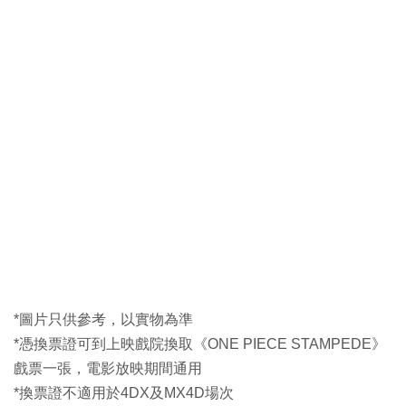
*圖片只供參考，以實物為準
*憑換票證可到上映戲院換取《ONE PIECE STAMPEDE》
戲票一張，電影放映期間通用
*換票證不適用於4DX及MX4D場次