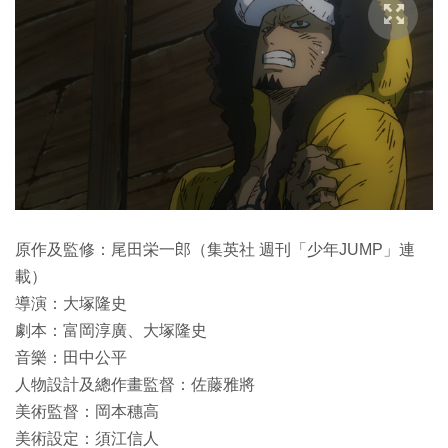
原作及監修：尾田栄一郎（集英社 週刊「少年JUMP」連
載）
導演：大塚隆史
劇本：富岡淳廣、大塚隆史
音樂：田中公平
人物設計及總作畫監督：佐藤雅將
美術監督：岡本穗高
美術設定：須江信人