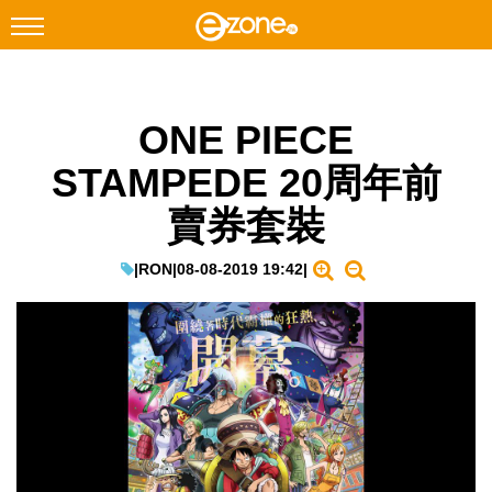
搜尋
ONE PIECE
Facebook
Instagram
STAMPEDE 20周年前
科技焦點
賣券套裝
網絡生活
遊戲動漫
|
RON
|
08-08-2019 19:42
|
教學評測
EduTech
IT Times
生成式AI與雲端應用
Enterprise Digital Transformation