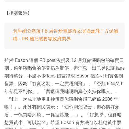
【相關報道】
黃牛網公然落 FB 廣告炒賣鄭秀文演唱會飛！方保僑
嘆：FB 難把關要靠政府業界
雖然 Eason 這個 FB post 沒提及 12 月紅館演唱會的確實日
期，跨年演唱會的傳聞仍為流傳，但消息一出已足以讓 fans
期待萬分！不過不少 fans 留言跪求 Eason 這次可用實名制
售票，因為「冇實名制，一定買唔到飛」，「否則 6 年又 6
年都見不到你」、「留返俾我哋呢啲真心支持你嘅人」、
「對上一次成功地用非炒價買你演唱會飛已經係 2006 年
啦！」。此外有網民表示：「知你開演唱會，但心情好矛
盾，一係買唔到飛，一係捱炒飛......」、「好想睇，但係唔
想買黃牛，可以點？」希望 Eason 有方法可以杜絕黃牛票