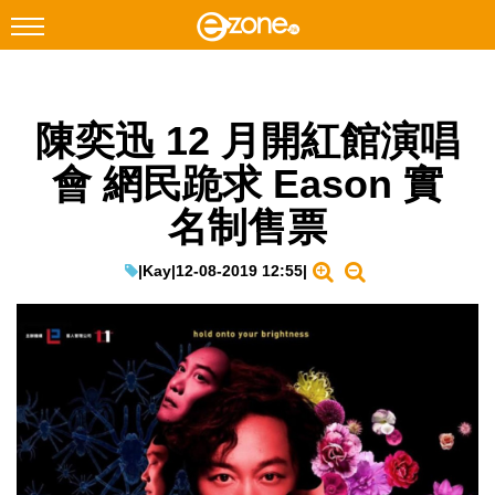
搜尋
陳奕迅 12 月開紅館演唱
Facebook
Instagram
會 網民跪求 Eason 實
科技焦點
名制售票
網絡生活
遊戲動漫
|
Kay
|
12-08-2019 12:55
|
教學評測
EduTech
IT Times
生成式AI與雲端應用
Enterprise Digital Transformation