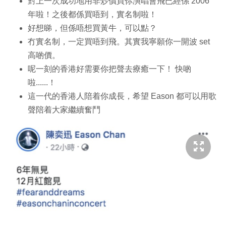
對上一次成功地用非炒價買你演唱會飛已經係 2006
年啦！之後都係買唔到，實名制啦！
好想睇，但係唔想買黃牛，可以點？
冇實名制，一定買唔到飛。其實我寧願你一開波 set
高啲價。
呢一刻的香港好需要你把聲去療癒一下！ 快啲
啦......！
這一代的香港人陪着你成長，希望 Eason 都可以用歌
聲陪着大家繼續奮鬥