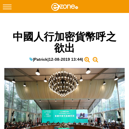
搜尋
中國人行加密貨幣呼之
Facebook
Instagram
欲出
科技焦點
網絡生活
|
Patrick
|
12-08-2019 13:44
|
遊戲動漫
教學評測
EduTech
IT Times
生成式AI與雲端應用
Enterprise Digital Transformation