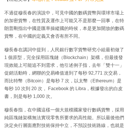
不過從穆長春的演說中，可見中國的數碼貨幣與環球市場上
的加密貨幣，在性質及運作上可能又不是那麼一回事，在特
朗普剛指出中國是匯率操縱國的時候，本是更加開放的數碼
貨幣，在中國的定義又會否有所不同。
穆長春在講詞中提到，人民銀行數字貨幣研究小組最初做了
1 個原型，完全採用區塊鏈（Blockchain）架構，但最後發
現效能上可能追不到需求，他引述例子指，去年「雙十一」
促銷活動時，網聯的交易峰值達到了每秒 92,771 次交易，
而比特幣（Bitcoin）是每秒 7 次，以太幣（Ethereum）是
每秒 10 次到 20 次， Facebook 的 Libra，根據發出的白皮
書，則是每秒 1,000 次。
穆長春指，在中國這樣一個大規模國家發行數碼貨幣，採用
純區塊鏈架構無法實現零售所要求的高性能。所以最後他們
決定央行層面應對技術保持中立，不預設技術路線，也就是