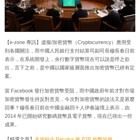
特集
【e-zone 專訊】虛擬/加密貨幣（Cryptocurrency）應用受
到各國關注，而中國人民銀行支付結算司副司長穆長春日前
表示，在系統開發上，央行數字貨幣現在可以說是呼之欲
出，言下之前，是中國以國家級層面推出加密貨幣已經有定
案。
當 Facebook 發行加密貨幣受阻，而中國政府年前才對市場
加密貨幣發生持反對意見，今次對加密貨幣的說法又是甚麼
回事？穆長春日前在中國金融四十人伊春論壇上表示，由
2014 年已開始研究數碼貨幣及電子貨幣，現在已得出一些
成果。
【精選文章】
本地科企 Pecutus 推 P2P 外幣兌換