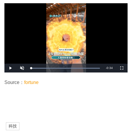
剩
-
0:34
載
播
開
全
入
放
啟
螢
完
音
幕
餘
畢
效
:
Source：
fortune
1
時
0
0
.
間
0
0
%
科技