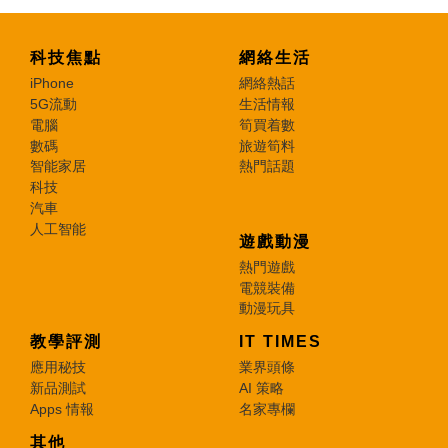
科技焦點
網絡生活
iPhone
網絡熱話
5G流動
生活情報
電腦
筍買着數
數碼
旅遊筍料
智能家居
熱門話題
科技
汽車
人工智能
遊戲動漫
熱門遊戲
電競裝備
動漫玩具
教學評測
IT TIMES
應用秘技
業界頭條
新品測試
AI 策略
Apps 情報
名家專欄
其他