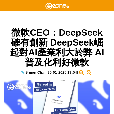
微軟CEO：DeepSeek
確有創新 DeepSeek崛
起對AI產業利大於弊 AI
普及化利好微軟
|
Simon Chan
|
30-01-2025 13:54
|