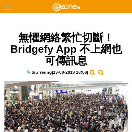
搜尋
無懼網絡繁忙切斷！
Facebook
Instagram
Bridgefy App 不上網也
科技焦點
可傳訊息
網絡生活
遊戲動漫
|
Siu Yeung
|
13-08-2019 18:06
|
教學評測
EduTech
IT Times
生成式AI與雲端應用
Enterprise Digital Transformation