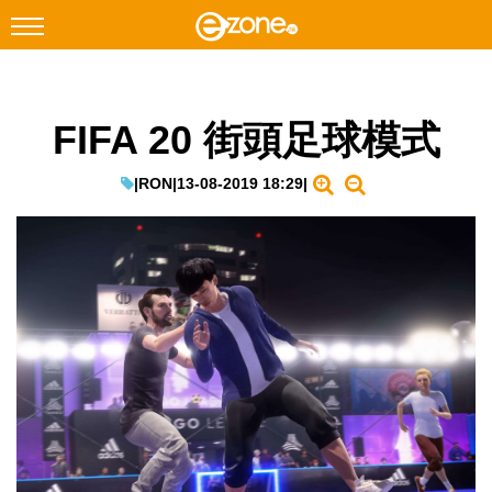
搜尋
FIFA 20 街頭足球模式
Facebook
Instagram
科技焦點
|
RON
|
13-08-2019 18:29
|
網絡生活
遊戲動漫
教學評測
EduTech
IT Times
生成式AI與雲端應用
Enterprise Digital Transformation