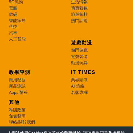
5G流動
生活情報
電腦
筍買着數
數碼
旅遊筍料
智能家居
熱門話題
科技
汽車
人工智能
遊戲動漫
熱門遊戲
電競裝備
動漫玩具
教學評測
IT TIMES
應用秘技
業界頭條
新品測試
AI 策略
Apps 情報
名家專欄
其他
私隱政策
免責聲明
聯絡/關於我們