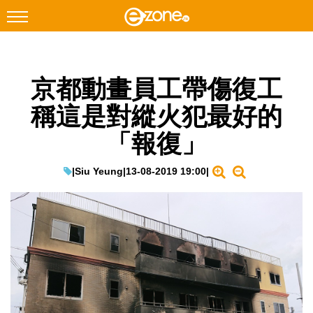
搜尋
京都動畫員工帶傷復工
Facebook
Instagram
稱這是對縱火犯最好的
科技焦點
「報復」
網絡生活
遊戲動漫
|
Siu Yeung
|
13-08-2019 19:00
|
教學評測
EduTech
IT Times
生成式AI與雲端應用
Enterprise Digital Transformation