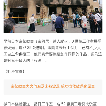
特集
早前日本京都動畫（京阿尼）遭人縱火，3 層樓工作室幾乎
被燒光，造成 35 死悲劇。事隔還未夠 1 個月，已有不少員
工自主帶傷復工，他們表示要繼續創作同樣的作品，認為這
是對兇手最大的「報復」。
【動漫電影】
京都動畫大火伺服器未被波及 成功搶救數碼化原畫
據日本媒體報道，當日工作室一名 52 歲員工看見火勢蔓