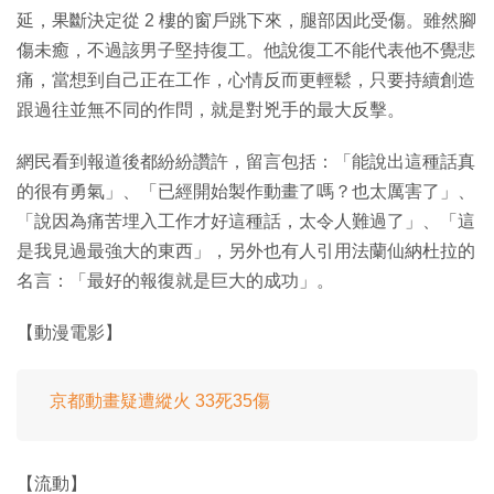
延，果斷決定從 2 樓的窗戶跳下來，腿部因此受傷。雖然腳
傷未癒，不過該男子堅持復工。他說復工不能代表他不覺悲
痛，當想到自己正在工作，心情反而更輕鬆，只要持續創造
跟過往並無不同的作問，就是對兇手的最大反擊。
網民看到報道後都紛紛讚許，留言包括：「能說出這種話真
的很有勇氣」、「已經開始製作動畫了嗎？也太厲害了」、
「說因為痛苦埋入工作才好這種話，太令人難過了」、「這
是我見過最強大的東西」，另外也有人引用法蘭仙納杜拉的
名言：「最好的報復就是巨大的成功」。
【動漫電影】
京都動畫疑遭縱火 33死35傷
【流動】