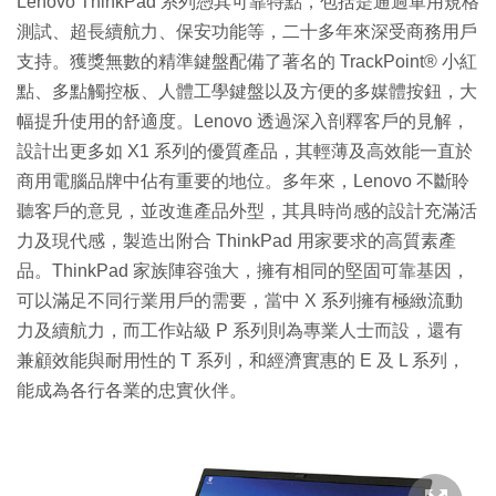
Lenovo ThinkPad 系列憑其可靠特點，包括是通過軍用規格
測試、超長續航力、保安功能等，二十多年來深受商務用戶
支持。獲獎無數的精準鍵盤配備了著名的 TrackPoint® 小紅
點、多點觸控板、人體工學鍵盤以及方便的多媒體按鈕，大
幅提升使用的舒適度。Lenovo 透過深入剖釋客戶的見解，
設計出更多如 X1 系列的優質產品，其輕薄及高效能一直於
商用電腦品牌中佔有重要的地位。多年來，Lenovo 不斷聆
聽客戶的意見，並改進產品外型，其具時尚感的設計充滿活
力及現代感，製造出附合 ThinkPad 用家要求的高質素產
品。ThinkPad 家族陣容強大，擁有相同的堅固可靠基因，
可以滿足不同行業用戶的需要，當中 X 系列擁有極緻流動
力及續航力，而工作站級 P 系列則為專業人士而設，還有
兼顧效能與耐用性的 T 系列，和經濟實惠的 E 及 L 系列，
能成為各行各業的忠實伙伴。