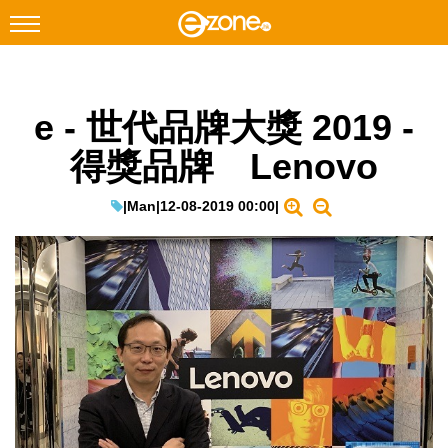
搜尋
e - 世代品牌大獎 2019 -
Facebook
Instagram
得獎品牌 Lenovo
科技焦點
網絡生活
|
Man
|
12-08-2019 00:00
|
遊戲動漫
教學評測
EduTech
IT Times
生成式AI與雲端應用
Enterprise Digital Transformation