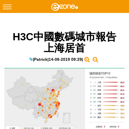
搜尋
H3C中國數碼城市報告
Facebook
Instagram
上海居首
科技焦點
網絡生活
|
Patrick
|
14-08-2019 09:29
|
遊戲動漫
教學評測
EduTech
IT Times
生成式AI與雲端應用
Enterprise Digital Transformation