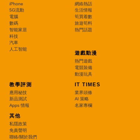
iPhone
網絡熱話
5G流動
生活情報
電腦
筍買着數
數碼
旅遊筍料
智能家居
熱門話題
科技
汽車
人工智能
遊戲動漫
熱門遊戲
電競裝備
動漫玩具
教學評測
IT TIMES
應用秘技
業界頭條
新品測試
AI 策略
Apps 情報
名家專欄
其他
私隱政策
免責聲明
聯絡/關於我們