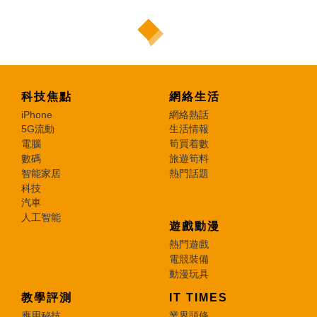
科技焦點
網絡生活
iPhone
網絡熱話
5G流動
生活情報
電腦
筍買着數
數碼
旅遊筍料
智能家居
熱門話題
科技
汽車
人工智能
遊戲動漫
熱門遊戲
電競裝備
動漫玩具
教學評測
IT TIMES
應用秘技
業界頭條