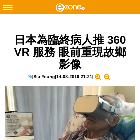
搜尋
日本為臨終病人推 360
Facebook
Instagram
VR 服務 眼前重現故鄉
科技焦點
影像
網絡生活
遊戲動漫
|
Siu Yeung
|
14-08-2019 21:21
|
教學評測
EduTech
IT Times
生成式AI與雲端應用
Enterprise Digital Transformation