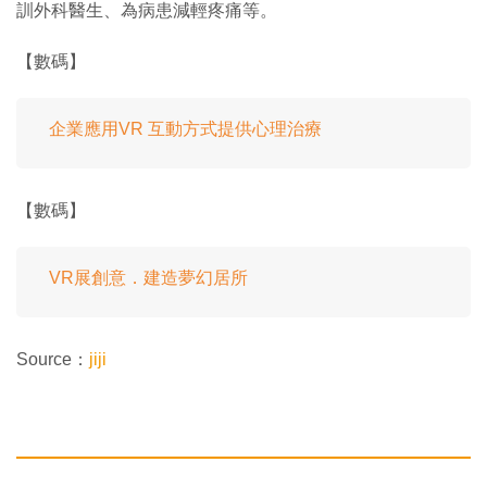
訓外科醫生、為病患減輕疼痛等。
【數碼】
企業應用VR 互動方式提供心理治療
【數碼】
VR展創意．建造夢幻居所
Source：
jiji