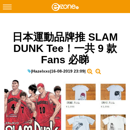
搜尋
日本運動品牌推 SLAM
Facebook
Instagram
DUNK Tee！一共 9 款
科技焦點
Fans 必睇
網絡生活
遊戲動漫
|
Hazelxxc
|
16-08-2019 23:09
|
教學評測
EduTech
IT Times
生成式AI與雲端應用
Enterprise Digital Transformation