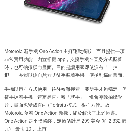
Motorola 新手機 One Action 主打運動攝影，而且提供一項
非常實用功能：內置相機 app，支援手機在直身方式握着
時，也可拍攝橫向畫面。目的是讓用家即使沒有「自拍
棍」，亦能以較自然方式徒手握着手機，便拍到橫向畫面。
手機以橫向方式使用，往往較難握着，要雙手才夠穩定。但
徒手握着手機，肯定是直向較「就手」，惟會導致拍攝影
片，畫面也變成直向 (Portrait) 模式，很不方便。故
Motorola 藉着 One Action 新機，終於解決了上述困難。
One Action 走平價路綫，定價估計是 299 美金 (約 2,332 港
元)，最快 10 月上市。