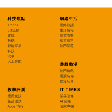
科技焦點
網絡生活
iPhone
網絡熱話
5G流動
生活情報
電腦
筍買着數
數碼
旅遊筍料
智能家居
熱門話題
科技
汽車
人工智能
遊戲動漫
熱門遊戲
電競裝備
動漫玩具
教學評測
IT TIMES
應用秘技
業界頭條
新品測試
AI 策略
Apps 情報
名家專欄