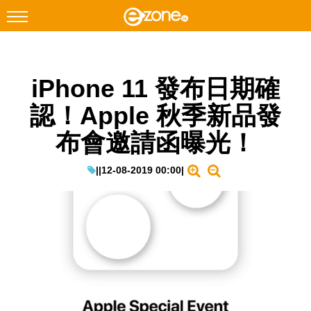
搜尋
iPhone 11 發布日期確
Facebook
Instagram
認！Apple 秋季新品發
科技焦點
布會邀請函曝光！
網絡生活
遊戲動漫
|
|
12-08-2019 00:00
|
教學評測
EduTech
IT Times
生成式AI與雲端應用
Enterprise Digital Transformation