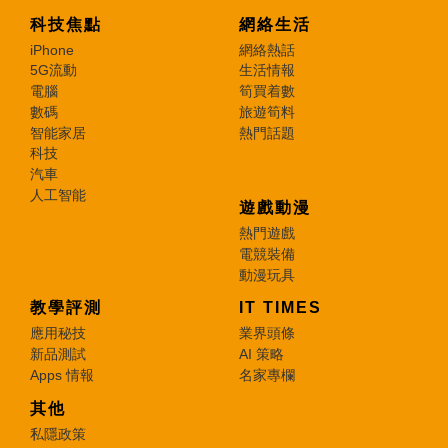
科技焦點
網絡生活
iPhone
網絡熱話
5G流動
生活情報
電腦
筍買着數
數碼
旅遊筍料
智能家居
熱門話題
科技
汽車
人工智能
遊戲動漫
熱門遊戲
電競裝備
動漫玩具
教學評測
IT TIMES
應用秘技
業界頭條
新品測試
AI 策略
Apps 情報
名家專欄
其他
私隱政策