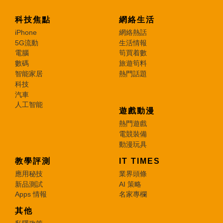
科技焦點
網絡生活
iPhone
網絡熱話
5G流動
生活情報
電腦
筍買着數
數碼
旅遊筍料
智能家居
熱門話題
科技
汽車
人工智能
遊戲動漫
熱門遊戲
電競裝備
動漫玩具
教學評測
IT TIMES
應用秘技
業界頭條
新品測試
AI 策略
Apps 情報
名家專欄
其他