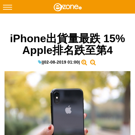
搜尋
iPhone出貨量最跌 15%
Facebook
Instagram
Apple排名跌至第4
科技焦點
網絡生活
|
|
02-08-2019 01:00
|
遊戲動漫
教學評測
EduTech
IT Times
生成式AI與雲端應用
Enterprise Digital Transformation