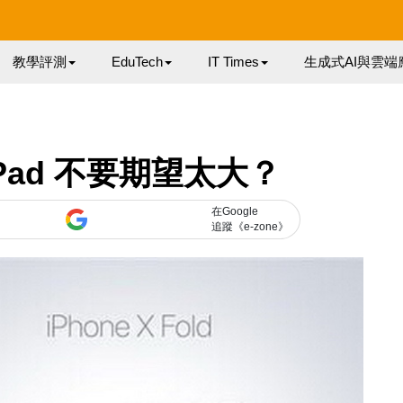
教學評測
EduTech
IT Times
生成式AI與雲端
iPad 不要期望太大？
在Google
追蹤《e-zone》