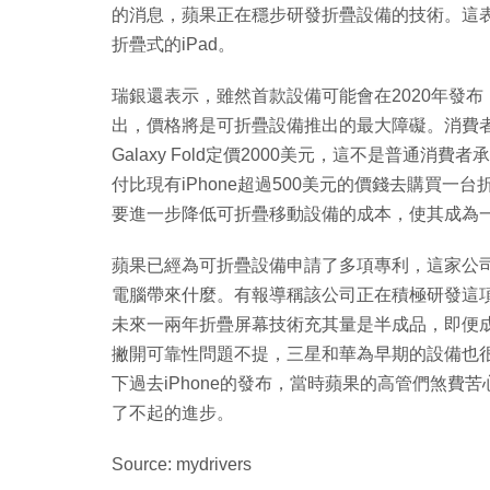
的消息，蘋果正在穩步研發折疊設備的技術。這表
折疊式的iPad。
瑞銀還表示，雖然首款設備可能會在2020年發布
出，價格將是可折疊設備推出的最大障礙。消費
Galaxy Fold定價2000美元，這不是普通
付比現有iPhone超過500美元的價錢去購買
要進一步降低可折疊移動設備的成本，使其成為
蘋果已經為可折疊設備申請了多項專利，這家公
電腦帶來什麼。有報導稱該公司正在積極研發這項技
未來一兩年折疊屏幕技術充其量是半成品，即便
撇開可靠性問題不提，三星和華為早期的設備也
下過去iPhone的發布，當時蘋果的高管們煞
了不起的進步。
Source: mydrivers