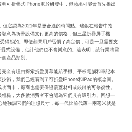
明可折疊式iPhone處於研發中，但蘋果可能會首先推出
，但它認為2021年是更合適的時間點。瑞銀在報告中指
者願意為折疊設備支付更高的價格，但三星折疊屏手機
消費者承受得起的。即便蘋果用戶習慣了高定價，可是一旦需要支
一台折疊式設備，估計他們也不會樂意的。這表明，該行業將需
一個產品類別。
司完全有理由探索折疊屏幕能給手機、平板電腦和筆記本
術，我們已經看到了可折疊iPhone和iPad的概念圖。
成功面市，廠商也需要保證覆蓋材料或鉸鏈的可修復性。
很粗糙，大多數消費者不會認為它們具有吸引力。回想一
費苦心地強調它們的理想尺寸，每一代比前代薄一兩毫米就是