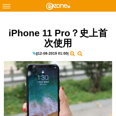
搜尋
iPhone 11 Pro？史上首
Facebook
Instagram
次使用
科技焦點
網絡生活
|
|
12-08-2019 01:00
|
遊戲動漫
教學評測
EduTech
IT Times
生成式AI與雲端應用
Enterprise Digital Transformation