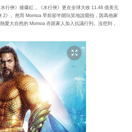
、《水行俠》後爆紅，《水行俠》更在全球大收 11.48 億美元
2》。然而 Momoa 早前卻半開玩笑地說罷拍，因爲他家
熱愛大自然的 Momoa 亦跟家人加入抗議行列。沒想到，