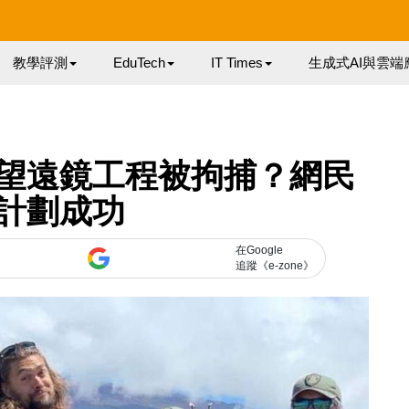
教學評測
EduTech
IT Times
生成式AI與雲端
望遠鏡工程被拘捕？網民
計劃成功
在Google
追蹤《e-zone》