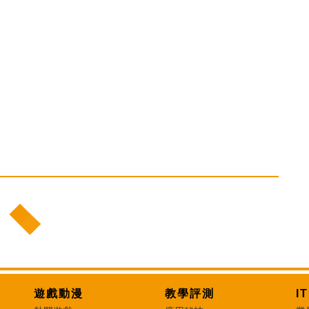
遊戲動漫
教學評測
I