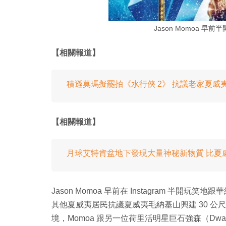
Jason Momoa 
【相關報道】
積遜莫瑪擬罷拍《水行俠 2》 抗議老家夏威
【相關報道】
月球艾特肯盆地下發現大量神秘新物質 比夏威
Jason Momoa 早前在 Instagram 半
其他夏威夷居民抗議夏威夷毛納基山興建 30 
境，Momoa 跟另一位荷里活明星巨石強森（Dway