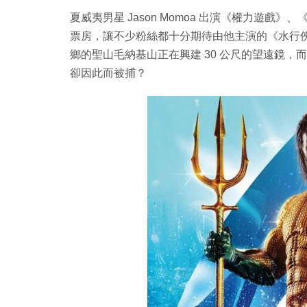
夏威夷男星 Jason Momoa 出演《權力遊戲》
票房，讓不少粉絲都十分期待由他主演的《水行俠 
鄉的聖山毛納基山正在興建 30 公尺的望遠鏡，而
卻因此而被捕？