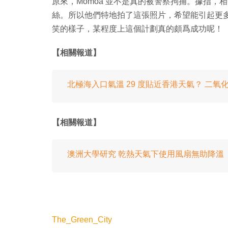
原來，Momoa 並不是真的被警察拘捕。據指，
絲。所以他們特地拍了這張照片，希望能引起更多人
笑的樣子，某程度上這個計劃真的頗爲成功呢！
【相關報道】
北極海入口氣溫 29 度貼近香港天氣？ 二
【相關報道】
澳洲大學研究 乾熱天氣下使用風扇無助降溫
The_Green_City