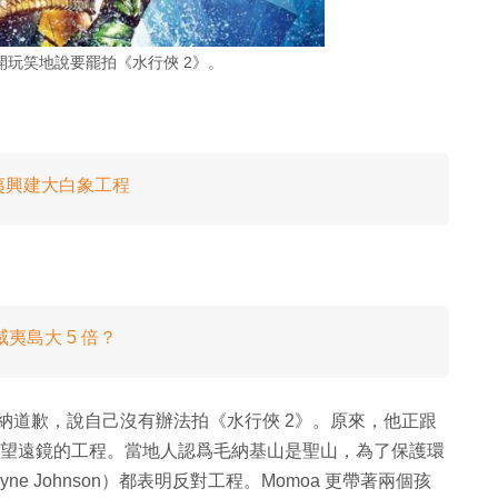
早前半開玩笑地說要罷拍《水行俠 2》。
夷興建大白象工程
夷島大 5 倍？
開玩笑地跟華納道歉，說自己沒有辦法拍《水行俠 2》。原來，他正跟
公尺望遠鏡的工程。當地人認爲毛納基山是聖山，為了保護環
ne Johnson）都表明反對工程。Momoa 更帶著兩個孩