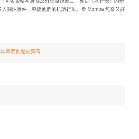
相中 4 名警察本身都反對望遠鏡施工，亦是《水行俠》的粉
關注事件，聲援他們的抗議行動。看 Momoa 無奈又好
氧化碳濃度創歷史新高