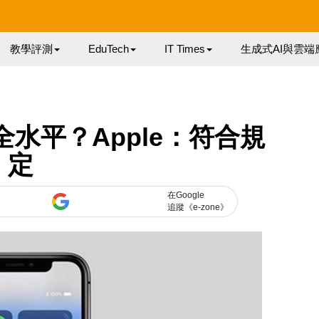
教學評測
EduTech
IT Times
生成式AI與雲端
安全水平？Apple：符合規
定
在Google
追蹤《e-zone》