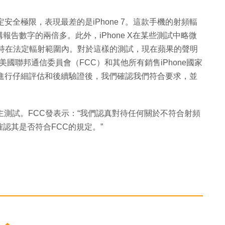
定安全極限，表現最差的是iPhone 7。這款手機的射頻輻
告數字的兩倍多。此外，iPhone X在某些測試中略微
Plus則保持在法定輻射範圍內。對於這樣的測試，現在蘋果的聲明
獲得了美國聯邦通信委員會（FCC）和其他所有銷售iPhone國家
型號進行仔細評估和後續驗證後，我們確認我們符合要求，並
主測試。FCC發表示：“我們認真對待任何關於不符合射頻
認其是否符合FCC的規定。”