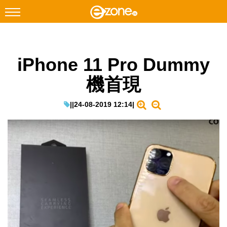
搜尋
iPhone 11 Pro Dummy
Facebook
Instagram
機首現
科技焦點
網絡生活
|
|
24-08-2019 12:14
|
遊戲動漫
教學評測
EduTech
IT Times
生成式AI與雲端應用
Enterprise Digital Transformation