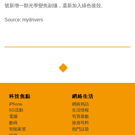
號新增一顆光學變焦副攝，還新加入綠色後殼。
Source: mydrivers
科技焦點
網絡生活
iPhone
網絡熱話
5G流動
生活情報
電腦
筍買着數
數碼
旅遊筍料
智能家居
熱門話題