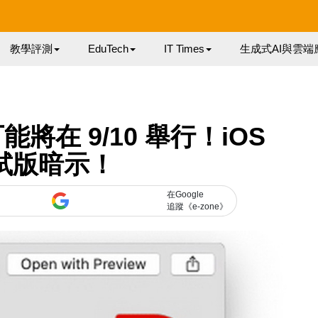
教學評測
EduTech
IT Times
生成式AI與雲端
可能將在 9/10 舉行！iOS
測試版暗示！
在Google
追蹤《e-zone》