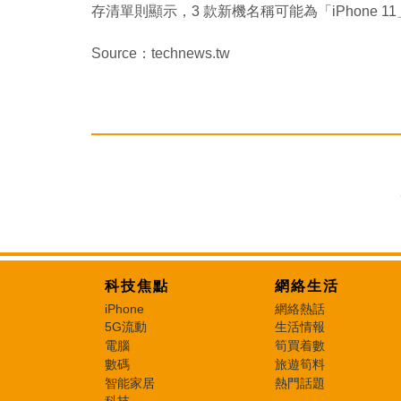
存清單則顯示，3 款新機名稱可能為「iPhone 11」、「i
Source：technews.tw
科技焦點
網絡生活
iPhone
網絡熱話
5G流動
生活情報
電腦
筍買着數
數碼
旅遊筍料
智能家居
熱門話題