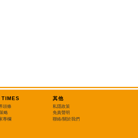
T TIMES
其他
界頭條
私隱政策
 策略
免責聲明
家專欄
聯絡/關於我們