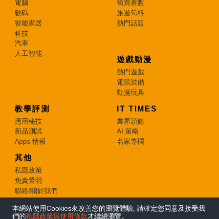
電腦
筍買着數
數碼
旅遊筍料
智能家居
熱門話題
科技
汽車
人工智能
遊戲動漫
熱門遊戲
電競裝備
動漫玩具
教學評測
IT TIMES
應用秘技
業界頭條
新品測試
AI 策略
Apps 情報
名家專欄
其他
私隱政策
免責聲明
聯絡/關於我們
本網站使用Cookies來改善您的瀏覽體驗, 請確定您同意及接受我
© 2026 e-zone. All Rights Reserved.
們的
私隱政策與使用條款
才繼續瀏覽。