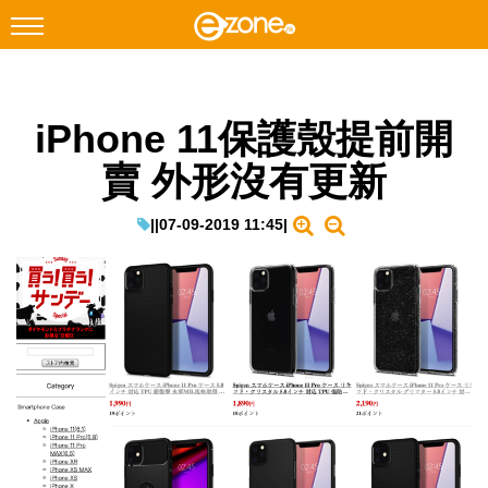
搜尋
iPhone 11保護殼提前開
Facebook
Instagram
賣 外形沒有更新
科技焦點
網絡生活
|
|
07-09-2019 11:45
|
遊戲動漫
教學評測
EduTech
IT Times
生成式AI與雲端應用
Enterprise Digital Transformation