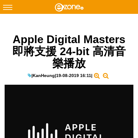
搜尋
Apple Digital Masters
Facebook
Instagram
即將支援 24-bit 高清音
科技焦點
樂播放
網絡生活
遊戲動漫
|
KanHeung
|
19-08-2019 16:11
|
教學評測
EduTech
IT Times
生成式AI與雲端應用
Enterprise Digital Transformation