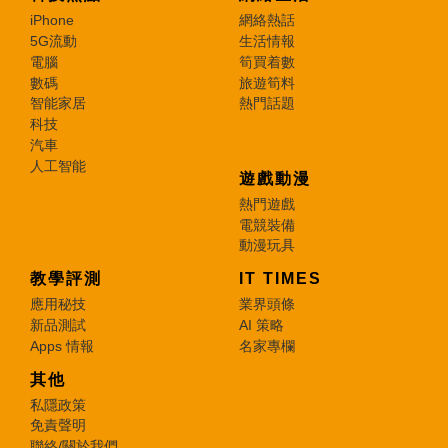
iPhone
網絡熱話
5G流動
生活情報
電腦
筍買着數
數碼
旅遊筍料
智能家居
熱門話題
科技
汽車
人工智能
遊戲動漫
熱門遊戲
電競裝備
動漫玩具
教學評測
IT TIMES
應用秘技
業界頭條
新品測試
AI 策略
Apps 情報
名家專欄
其他
私隱政策
免責聲明
聯絡/關於我們