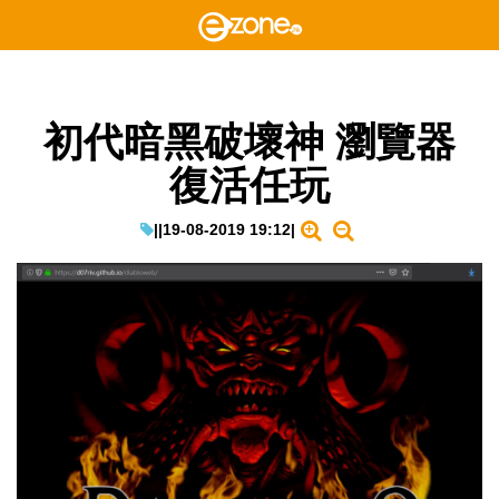
初代暗黑破壞神 瀏覽器
復活任玩
|
|
19-08-2019 19:12
|