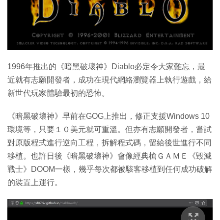
1996年推出的《暗黑破壞神》Diablo必定令大家難忘，最
近就有志願開發者，成功在現代網絡瀏覽器上執行遊戲，給
新世代玩家體驗最初的恐怖。
《暗黑破壞神》早前在GOG上推出，修正支援Windows 10
環境等，只要１０美元就可重溫。但亦有志願開發者，嘗試
對原版程式進行逆向工程，拆解程式碼，留給後世進行不同
移植。也許日後《暗黑破壞神》會像經典槍ＧＡＭＥ《毀滅
戰士》DOOM一樣，幾乎每次都被駭客移植到任何成功破解
的裝置上運行。