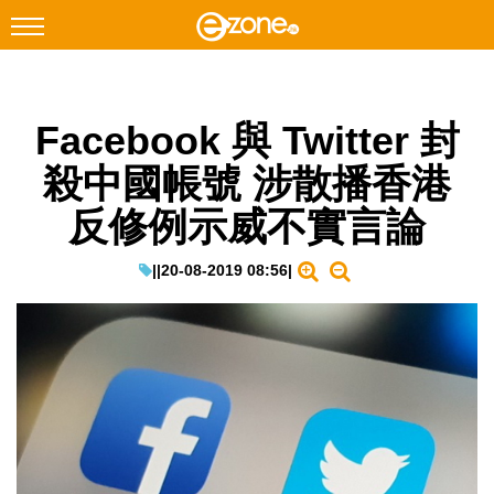
搜尋
Facebook 與 Twitter 封
Facebook
Instagram
殺中國帳號 涉散播香港
科技焦點
反修例示威不實言論
網絡生活
遊戲動漫
|
|
20-08-2019 08:56
|
教學評測
EduTech
IT Times
生成式AI與雲端應用
Enterprise Digital Transformation