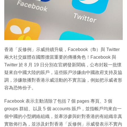
特集
香港「反修例」示威持續升級，Facebook（fb）與 Twitter
兩大社交媒體在國際擔當重要的傳播角色！Facebook 與
Twitter 於 8 月 19 日分別在官網發新聞稿，公布封殺一批懷
疑來自中國大陸的賬戶，這些賬戶涉嫌由中國政府支持及協
調，涉嫌散播對香港示威活動的不實言論，例如把示威者形
容為恐怖份子。
Facebook 表示主動清除了包括 7 個 pages 專頁、3 個
groups 群組、以及 5 個 accounts 賬戶，並指帳戶均來自一
個中國的小型網絡組織，並牽涉參與針對香港的有組織非真
實散佈行為，並涉及針對香港「反修例」示威發表示不實內