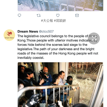
#大公報 #屈穎妍