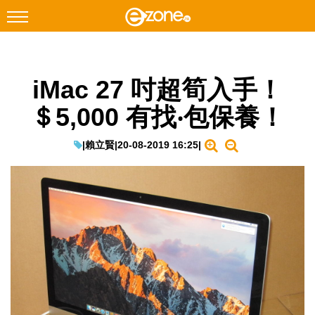
搜尋
iMac 27 吋超筍入手！
Facebook
Instagram
＄5,000 有找‧包保養！
科技焦點
網絡生活
|
賴立賢
|
20-08-2019 16:25
|
遊戲動漫
教學評測
EduTech
IT Times
生成式AI與雲端應用
Enterprise Digital Transformation