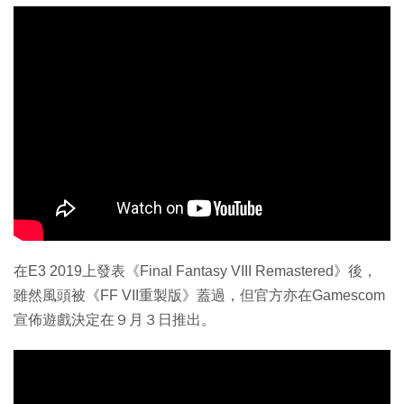
在E3 2019上發表《Final Fantasy VIII Remastered》後，
雖然風頭被《FF VII重製版》蓋過，但官方亦在Gamescom
宣佈遊戲決定在９月３日推出。