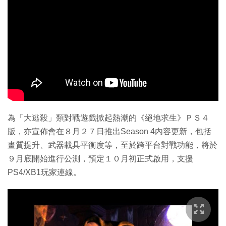
為「大逃殺」類對戰遊戲掀起熱潮的《絕地求生》ＰＳ４
版，亦宣佈會在８月２７日推出Season 4內容更新，包括
畫質提升、武器載具平衡度等，至於跨平台對戰功能，將於
９月底開始進行公測，預定１０月初正式啟用，支援
PS4/XB1玩家連線。