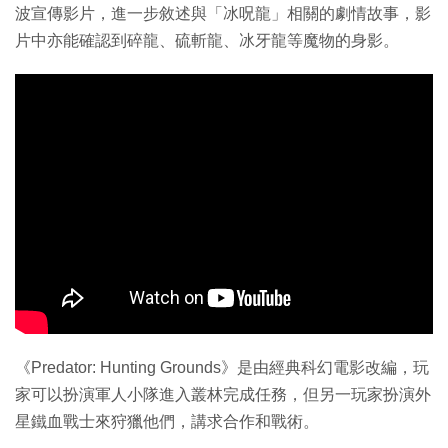
波宣傳影片，進一步敘述與「冰呪龍」相關的劇情故事，影
片中亦能確認到碎龍、硫斬龍、冰牙龍等魔物的身影。
《Predator: Hunting Grounds》是由經典科幻電影改編，玩
家可以扮演軍人小隊進入叢林完成任務，但另一玩家扮演外
星鐵血戰士來狩獵他們，講求合作和戰術。