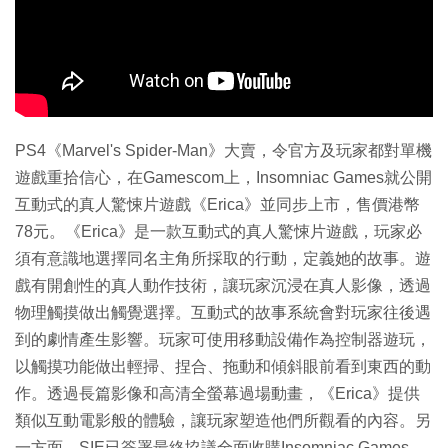
PS4《Marvel's Spider-Man》大賣，令官方及玩家都對單機
遊戲重拾信心，在Gamescom上，Insomniac Games就公開
互動式的真人驚悚片遊戲《Erica》並同步上市，售價港幣
78元。《Erica》是一款互動式的真人驚悚片遊戲，玩家必
須有意識地選擇同名主角所採取的行動，定義她的故事。遊
戲有開創性的真人動作技術，讓玩家沉浸在真人影像，透過
物理觸摸做出觸覺選擇。互動式的故事系統會對玩家往後遇
到的劇情產生影響。玩家可使用移動設備作為控制器遊玩，
以觸摸功能做出輕掃、捏合、拖動和傾斜眼前看到東西的動
作。透過長篇影像和高清全螢幕過場動畫，《Erica》提供
類似互動電影般的體驗，讓玩家塑造他們所觀看的內容。另
一方面，SIE已簽署最終協議全面收購Insomniac Games，