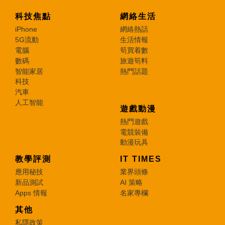
科技焦點
網絡生活
iPhone
網絡熱話
5G流動
生活情報
電腦
筍買着數
數碼
旅遊筍料
智能家居
熱門話題
科技
汽車
人工智能
遊戲動漫
熱門遊戲
電競裝備
動漫玩具
教學評測
IT TIMES
應用秘技
業界頭條
新品測試
AI 策略
Apps 情報
名家專欄
其他
私隱政策