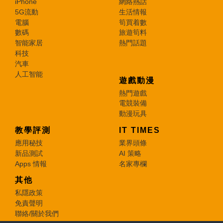
iPhone
網絡熱話
5G流動
生活情報
電腦
筍買着數
數碼
旅遊筍料
智能家居
熱門話題
科技
汽車
人工智能
遊戲動漫
熱門遊戲
電競裝備
動漫玩具
教學評測
IT TIMES
應用秘技
業界頭條
新品測試
AI 策略
Apps 情報
名家專欄
其他
私隱政策
免責聲明
聯絡/關於我們