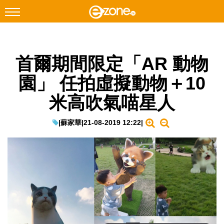
搜尋
首爾期間限定「AR 動物
Facebook
Instagram
園」 任拍虛擬動物＋10
科技焦點
米高吹氣喵星人
網絡生活
遊戲動漫
|
蘇家華
|
21-08-2019 12:22
|
教學評測
EduTech
IT Times
生成式AI與雲端應用
Enterprise Digital Transformation