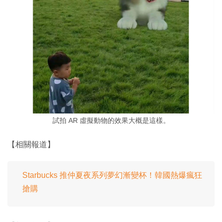
試拍 AR 虛擬動物的效果大概是這樣。
【相關報道】
Starbucks 推仲夏夜系列夢幻漸變杯！韓國熱爆瘋狂
搶購