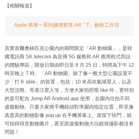
【相關報道】
Apple 將推一系列擴增實境 AR「T」藝術工作坊
其實首爾奧林匹克公園內的期間限定「AR 動物園」，是韓
國電訊商 SK telecom 為宣傳 5G 服務和 AR 應用程式而設
的體驗專區，開放日期由即日至 8 月 25 日，時間為下午 12
時至晚上 7 時。「AR 動物園」除了像一般大型公園設置不
少「打卡 able」的裝置，包括：10 米高吹氣喵星人，以及
大型浣熊、哥基汪星人等，方便大家拍照呃 like 外，更特別
的是可配合 Jump AR Android app 使用，在園內任拍不同
虛擬動物。只要大家將手機鏡頭對準園內指定位置，即見像
真度高的動物影像 pop up 在手機屏幕上。當按下快門，就
可拍得得意動物圖片，甚至跟虛擬動物大玩錯視攝影都沒有
問題！