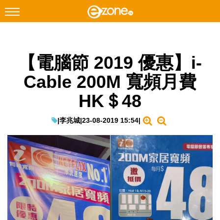
搜尋
【電腦節 2019 優惠】i-
Facebook
Instagram
Cable 200M 寬頻月費
科技焦點
HK＄48
網絡生活
遊戲動漫
|
李兆城
|
23-08-2019 15:54
|
教學評測
EduTech
IT Times
生成式AI與雲端應用
Enterprise Digital Transformation