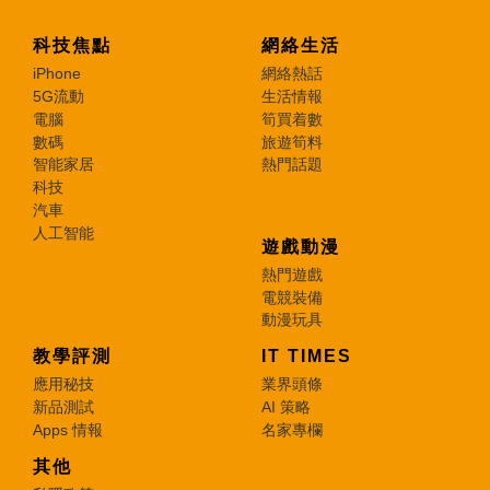
科技焦點
網絡生活
iPhone
網絡熱話
5G流動
生活情報
電腦
筍買着數
數碼
旅遊筍料
智能家居
熱門話題
科技
汽車
人工智能
遊戲動漫
熱門遊戲
電競裝備
動漫玩具
教學評測
IT TIMES
應用秘技
業界頭條
新品測試
AI 策略
Apps 情報
名家專欄
其他