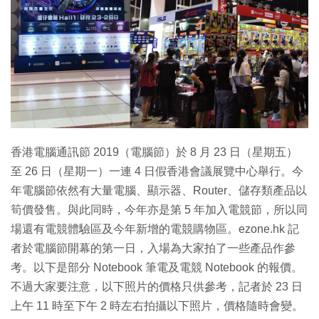
特集
香港電腦通訊節 2019（電腦節）於 8 月 23 日（星期五）
至 26 日（星期一）一連 4 日假香港會議展覽中心舉行。今
年電腦節依然有大量電腦、顯示器、Router、儲存類產品以
筍價發售。與此同時，今年亦是第 5 年加入電競節，所以同
場還有電競體驗區及今年新增的電競購物區。ezone.hk 記
者於電腦節開幕的第一日，入場為大家拍了一些產品作參
考。以下是部分 Notebook 筆電及電競 Notebook 的報價。
不過大家要注意，以下照片的價格只供參考，記者於 23 日
上午 11 時至下午 2 時左右拍攝以下照片，價格隨時會變。