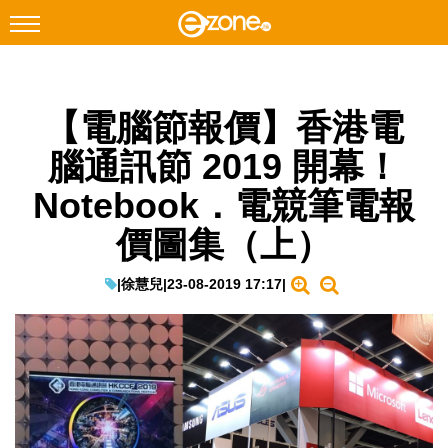
搜尋
【電腦節報價】香港電
Facebook
Instagram
腦通訊節 2019 開幕！
科技焦點
Notebook．電競筆電報
網絡生活
價圖集（上）
遊戲動漫
教學評測
|
徐慧兒
|
23-08-2019 17:17
|
EduTech
IT Times
生成式AI與雲端應用
Enterprise Digital Transformation