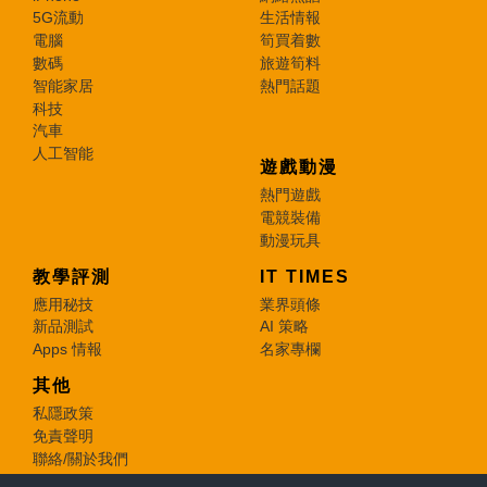
5G流動
生活情報
電腦
筍買着數
數碼
旅遊筍料
智能家居
熱門話題
科技
汽車
人工智能
遊戲動漫
熱門遊戲
電競裝備
動漫玩具
教學評測
IT TIMES
應用秘技
業界頭條
新品測試
AI 策略
Apps 情報
名家專欄
其他
私隱政策
免責聲明
聯絡/關於我們