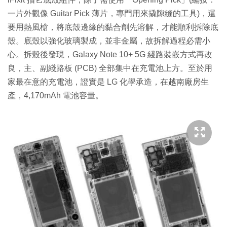
一片外觀像 Guitar Pick 薄片，專門用來撬隙縫的工具)，還
要用熱風槍，將底殼邊緣的黏合劑先溶解，才能順利拆除底
殼。底殼以強化玻璃製成，並非金屬，故拆解過程必需小
心。拆殼後發現，Galaxy Note 10+ 5G 綫路裝嵌方式再改
良，主、副綫路板 (PCB) 全部集中在充電池上方。至於用
家最在意的充電池，證實是 LG 化學承造，在越南廠房生
產，4,170mAh 電池容量。