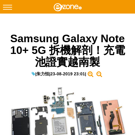
搜尋
Samsung Galaxy Note
Facebook
Instagram
10+ 5G 拆機解剖！充電
科技焦點
池證實越南製
網絡生活
遊戲動漫
|
朱力恒
|
23-08-2019 23:01
|
教學評測
EduTech
IT Times
生成式AI與雲端應用
Enterprise Digital Transformation