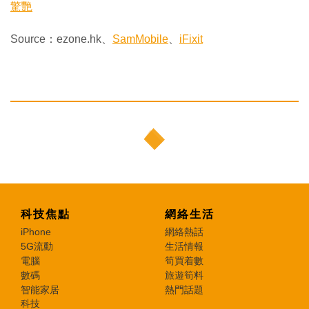
驚艷
Source：ezone.hk、
SamMobile
、
iFixit
科技焦點
網絡生活
iPhone
網絡熱話
5G流動
生活情報
電腦
筍買着數
數碼
旅遊筍料
智能家居
熱門話題
科技