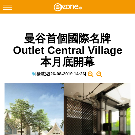
搜尋
曼谷首個國際名牌
Facebook
Instagram
Outlet Central Village
科技焦點
本月底開幕
網絡生活
遊戲動漫
|
徐慧兒
|
26-08-2019 14:26
|
教學評測
EduTech
IT Times
生成式AI與雲端應用
Enterprise Digital Transformation