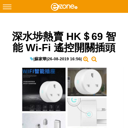
搜尋
深水埗熱賣 HK＄69 智
Facebook
Instagram
能 Wi-Fi 遙控開關插頭
科技焦點
網絡生活
|
蘇家華
|
26-08-2019 16:56
|
遊戲動漫
教學評測
EduTech
IT Times
生成式AI與雲端應用
Enterprise Digital Transformation