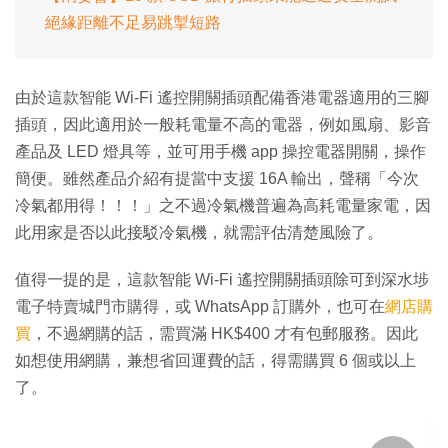
絕緣距離不足易跳掣短路
由於這款智能 Wi-Fi 遙控開關插頭配備香港電器適用的三腳
插頭，因此適用於一般耗電量不高的電器，例如風扇、影音
產品及 LED 燈具等，並可用手機 app 操控電器開關，操作
簡便。雖然產品介紹有提當中支援 16A 輸出，聲稱「今次
冷氣都用得！！！」之不過冷氣機普遍為高耗電量家電，因
此用家是否以此接駁冷氣機，就需評估清楚風險了。
值得一提的是，這款智能 Wi-Fi 遙控開關插頭除可到深水埗
電子特賣城門市購得，或 WhatsApp 訂購外，也可在
網店購
買
，不過網購的話，需買滿 HK$400 才有包郵服務。因此
如想使用網購，兼想省回運費的話，得需購買 6 個或以上
了。