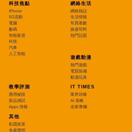
科技焦點
網絡生活
iPhone
網絡熱話
5G流動
生活情報
電腦
筍買着數
數碼
旅遊筍料
智能家居
熱門話題
科技
汽車
人工智能
遊戲動漫
熱門遊戲
電競裝備
動漫玩具
教學評測
IT TIMES
應用秘技
業界頭條
新品測試
AI 策略
Apps 情報
名家專欄
其他
私隱政策
免責聲明