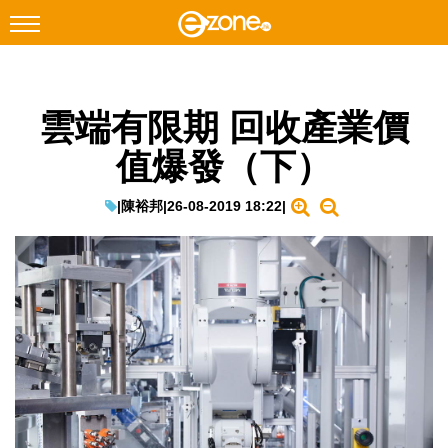
搜尋
雲端有限期 回收產業價
Facebook
Instagram
值爆發（下）
科技焦點
網絡生活
|
陳裕邦
|
26-08-2019 18:22
|
遊戲動漫
教學評測
EduTech
IT Times
生成式AI與雲端應用
Enterprise Digital Transformation