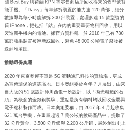
國 Best Buy 與荷蘭 KPN 等零售商店所回收得來的舊型號智
能手機。「Daisy」每年解拆裝置的能力達 120 萬部，細分
數據即為每小時能解拆 200 部裝置，處理多達 15 款型號的
舊 iPhone，把包括「鈷」在內的重要重要物料回收，用以
製造新手機內的電池。據官方資料稱，於 2018 年已有 780
萬部蘋果裝置被翻新或回收，避免 48,000 公噸電子廢物被
送到堆填區。
推動環保奧運
2020 年東京奧運不單是 5G 流動通訊科技的實驗場，更成
為宣傳環保的道德高地。日本奧組委於今年 7 月展出，由來
自大阪的 51 歲設計師川西俊一所設計，以「拋光粗糙的石
頭」為概念的金銀銅獎牌，重點是所有物料均以回收金屬與
電子廢料製作而成。日本奧組委稱，由 2017 年 4 月起收集
621 萬台手機，在重量超過 7 萬公噸的數碼產品中，提取了
32 公斤黃金、3,500 公斤銀與 2,200 公斤銅，最終創出史上