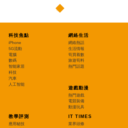
科技焦點
網絡生活
iPhone
網絡熱話
5G流動
生活情報
電腦
筍買着數
數碼
旅遊筍料
智能家居
熱門話題
科技
汽車
人工智能
遊戲動漫
熱門遊戲
電競裝備
動漫玩具
教學評測
IT TIMES
應用秘技
業界頭條