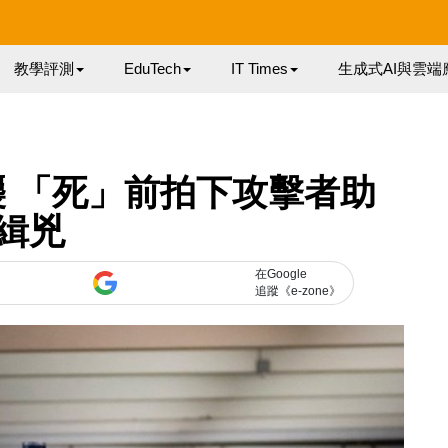
教學評測
EduTech
IT Times
生成式AI與雲端
 「死」前拍下攻擊者助
緝兇
在Google
追蹤《e-zone》