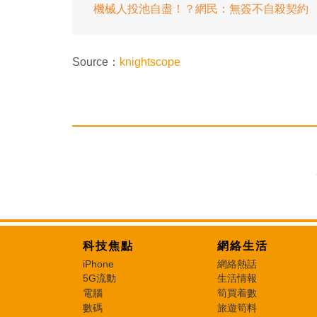
機械人投池自盡！？網民：無簽不自殺契約
Source：
knightscope
科技焦點
網絡生活
iPhone
網絡熱話
5G流動
生活情報
電腦
筍買着數
數碼
旅遊筍料