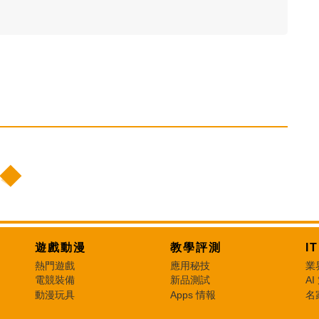
遊戲動漫
教學評測
I
熱門遊戲
應用秘技
業
電競裝備
新品測試
AI
動漫玩具
Apps 情報
名