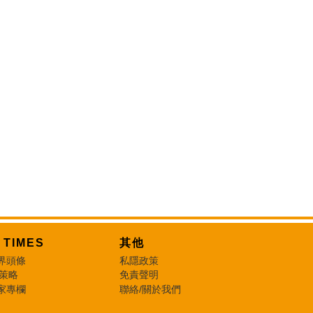
T TIMES
其他
界頭條
私隱政策
 策略
免責聲明
家專欄
聯絡/關於我們