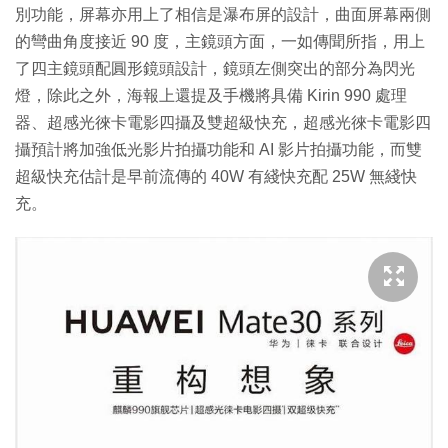
別功能，屏幕亦用上了相信是瀑布屏的設計，曲面屏幕兩側
的彎曲角度接近 90 度，主鏡頭方面，一如傳聞所指，用上
了四主鏡頭配圓形鏡頭設計，鏡頭左側突出的部分為閃光
燈，除此之外，海報上還提及手機將具備 Kirin 990 處理
器、超感光徠卡電影四攝及雙超級快充，超感光徠卡電影四
攝預計將加強低光影片拍攝功能和 AI 影片拍攝功能，而雙
超級快充估計是早前流傳的 40W 有綫快充配 25W 無綫快
充。