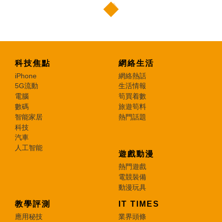
科技焦點
網絡生活
iPhone
網絡熱話
5G流動
生活情報
電腦
筍買着數
數碼
旅遊筍料
智能家居
熱門話題
科技
汽車
人工智能
遊戲動漫
熱門遊戲
電競裝備
動漫玩具
教學評測
IT TIMES
應用秘技
業界頭條