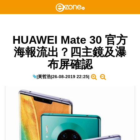
HUAWEI Mate 30 官方
海報流出？四主鏡及瀑
布屏確認
|
黃哲浩
|
26-08-2019 22:25
|