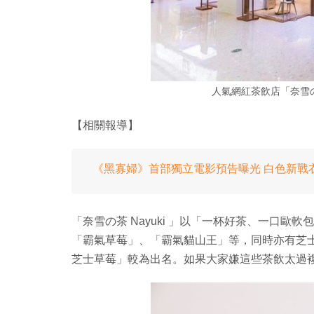
人氣網紅茶飲店「奈雪の
【相關報導】
《黑寡婦》首部獨立電影預告曝光 白色新戰
「奈雪の茶 Nayuki 」以「一杯好茶、一口
「霸氣草莓」、「霸氣貓山王」等，同時亦有芝
芝士草莓」較為出名。如果大家嫌這些茶飲太過