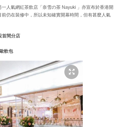
人氣網紅茶飲店「奈雪の茶 Nayuki 」亦宣布於香港開
目前仍在裝修中，所以未知確實開幕時間，但有甚麼人氣
開設首間分店
歐軟包