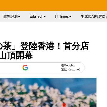
教學評測
EduTech
IT Times
生成式AI與雲端
の茶」登陸香港！首分店
山頂開幕
在Google
追蹤《e-zone》