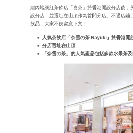
繼內地網紅茶飲店「喜茶」於香港開設分店後，另一
設分店，並選址在山頂作為首間分店。不過店鋪
飲品，大家不妨留意下文！
人氣茶飲店「奈雪の茶 Nayuki」於香港
分店選址在山頂
「奈雪の茶」的人氣產品包括多款水果茶及