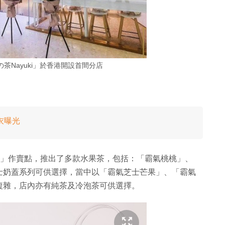
茶Nayuki」於香港開設首間分店
衣曝光
歐軟包」作賣點，推出了多款水果茶，包括：「霸氣桃桃」、
士奶蓋系列可供選擇，當中以「霸氣芝士芒果」、「霸氣
複雜，店內亦有純茶及冷泡茶可供選擇。