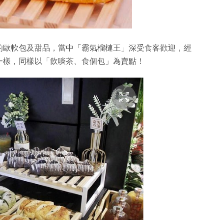
的歐軟包及甜品，當中「霸氣榴槤王」深受食客歡迎，經
一樣，同樣以「飲啖茶、食個包」為賣點！