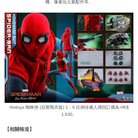
機、像素化元素配件等。
Hottoys 蜘蛛俠 (自製戰衣版) 1：6 比例珍藏人偶預訂價為 HK$
1,630。
【相關報道】