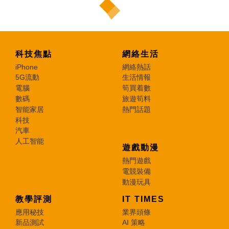
科技焦點
網絡生活
iPhone
網絡熱話
5G流動
生活情報
電腦
筍買着數
數碼
旅遊筍料
智能家居
熱門話題
科技
汽車
人工智能
遊戲動漫
熱門遊戲
電競裝備
動漫玩具
教學評測
IT TIMES
應用秘技
業界頭條
新品測試
AI 策略