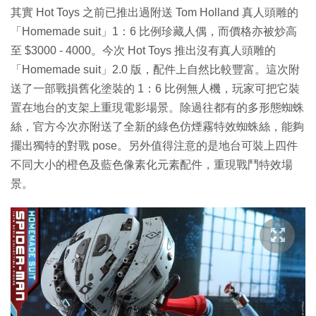
其實 Hot Toys 之前已推出過附送 Tom Holland 真人頭雕的
「Homemade suit」1：6 比例珍藏人偶，而價格亦被炒高
至 $3000 - 4000。今次 Hot Toys 推出沒有真人頭雕的
「Homemade suit」2.0 版，配件上自然比較豐富。這次附
送了一部戰損舊化塗裝的 1：6 比例無人機，玩家可把它裝
置在地台的支架上重現電影場景。除過往都有的多形態蜘蛛
絲，官方今次亦附送了全新的綠色仿煙霧特效蜘蛛絲，能夠
擺出獨特的對戰 pose。另外值得注意的是地台可裝上四件
不同大小的橙色及藍色像素化元素配件，重現戰鬥特效場
景。