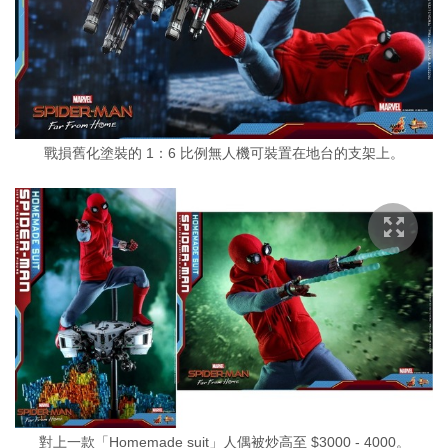
戰損舊化塗裝的 1：6 比例無人機可裝置在地台的支架上。
對上一款「Homemade suit」人偶被炒高至 $3000 - 4000。