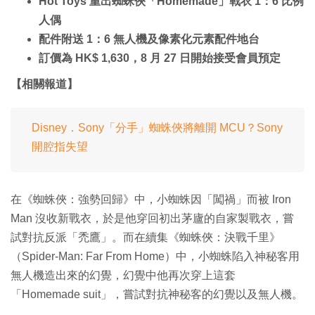
Hot Toys 重出蜘蛛俠「Homemade」戰衣 1：6 比例
人偶
配件附送 1：6 無人機及像素化元素配件地台
訂價為 HK$ 1,630，8 月 27 日開始接受會員預定
【相關報道】
Disney．Sony「分手」蜘蛛俠將離開 MCU？Sony
開腔指失望
在《蜘蛛俠：強勢回歸》中，小蜘蛛因「闖禍」而被 Iron
Man 沒收新戰衣，於是他穿回初出茅廬的自家製戰衣，嘗
試對抗反派「禿鷹」。而在續集《蜘蛛俠：決戰千里》
（Spider-Man: Far From Home）中，小蜘蛛陷入神秘客用
無人機造出來的幻覺，幻覺中他再次穿上這套
「Homemade suit」，嘗試對抗神秘客的幻覺以及無人機。