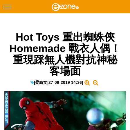
搜尋
Hot Toys 重出蜘蛛俠
Facebook
Instagram
Homemade 戰衣人偶！
科技焦點
重現踩無人機對抗神秘
網絡生活
客場面
遊戲動漫
教學評測
|
梁綺文
|
27-08-2019 14:36
|
EduTech
IT Times
生成式AI與雲端應用
Enterprise Digital Transformation