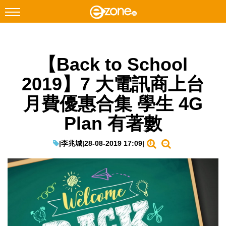
搜尋
【Back to School
Facebook
Instagram
2019】7 大電訊商上台
科技焦點
月費優惠合集 學生 4G
網絡生活
Plan 有著數
遊戲動漫
教學評測
|
李兆城
|
28-08-2019 17:09
|
EduTech
IT Times
生成式AI與雲端應用
Enterprise Digital Transformation