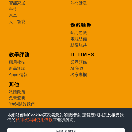
智能家居
熱門話題
科技
汽車
人工智能
遊戲動漫
熱門遊戲
電競裝備
動漫玩具
教學評測
IT TIMES
應用秘技
業界頭條
新品測試
AI 策略
Apps 情報
名家專欄
其他
私隱政策
免責聲明
聯絡/關於我們
本網站使用Cookies來改善您的瀏覽體驗, 請確定您同意及接受我
© 2026 e-zone. All Rights Reserved.
們的
私隱政策與使用條款
才繼續瀏覽。
在Google
同意及關閉