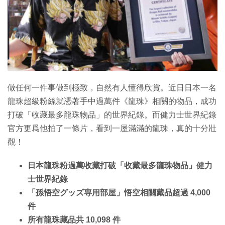
特集
做任何一件事做到極致，自然有人懂得欣賞。近日日本一名
龍珠超級粉絲就憑著手中過萬件《龍珠》相關的物品，成功
打破「收藏最多龍珠物品」的世界紀錄。而健力士世界紀錄
官方更爲他拍了一條片，看到一屋滿滿的龍珠，真的十分壯
觀！
日本龍珠粉過萬收藏打破「收藏最多龍珠物品」健力
士世界紀錄
「孫悟空グッズ専用部屋」悟空相關藏品超過 4,000
件
所有龍珠藏品共 10,098 件