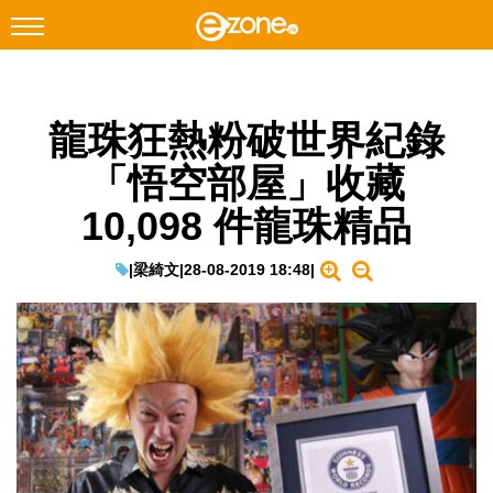
搜尋
龍珠狂熱粉破世界紀錄
Facebook
Instagram
「悟空部屋」收藏
科技焦點
10,098 件龍珠精品
網絡生活
遊戲動漫
|
梁綺文
|
28-08-2019 18:48
|
教學評測
EduTech
IT Times
生成式AI與雲端應用
Enterprise Digital Transformation