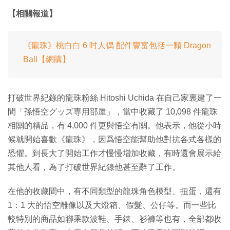
【相關報道】
《龍珠》桃白白 6 吋人偶 配件豐富包括一顆 Dragon
Ball【網購】
打破世界紀錄的龍珠粉絲 Hitoshi Uchida 在自己家裏建了一
間「孫悟空グッズ専用部屋」，當中收藏了 10,098 件龍珠
相關的精品，有 4,000 件更與悟空有關。他表示，他從小時
候就開始喜歡《龍珠》，因爲悟空能幫助他對抗各式各樣的
恐懼。到長大了開始工作才慢慢增加收藏，有時還會展示給
其他人看，為了打破世界紀錄他甚至辭了工作。
在他的收藏間中，有不同類型的龍珠角色模型、扭蛋，還有
1：1 大的悟空雕像以及大燈箱、假髮、公仔等。而一些比
較特別的商品如聯乘款波鞋、手錶、衫褲等也有，全部都收