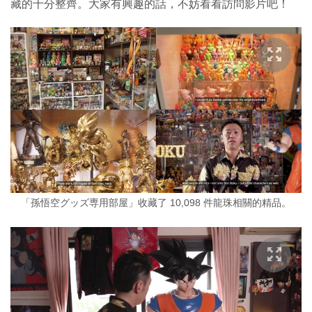
藏的十分整齊。大家有興趣的話，不妨看看訪問影片吧！
「孫悟空グッズ専用部屋」收藏了 10,098 件龍珠相關的精品。