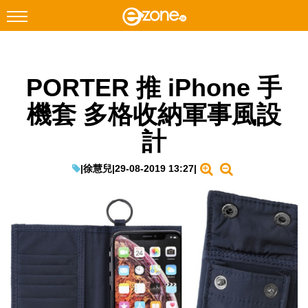
搜尋
PORTER 推 iPhone 手
Facebook
Instagram
機套 多格收納軍事風設
科技焦點
計
網絡生活
遊戲動漫
|
徐慧兒
|
29-08-2019 13:27
|
教學評測
EduTech
IT Times
生成式AI與雲端應用
Enterprise Digital Transformation