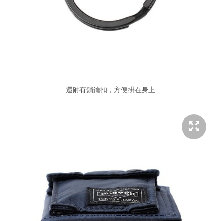
還附有鎖鑰扣，方便掛在身上