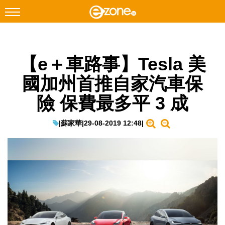
搜尋
【e＋車路事】Tesla 美
Facebook
Instagram
國加州首推自家汽車保
科技焦點
險 保費最多平 3 成
網絡生活
遊戲動漫
|
蘇家華
|
29-08-2019 12:48
|
教學評測
EduTech
IT Times
生成式AI與雲端應用
Enterprise Digital Transformation