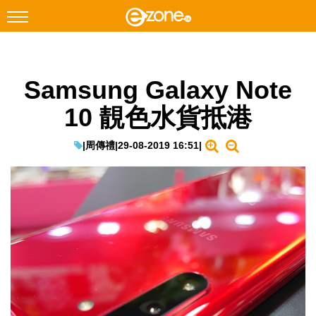
搜尋
Samsung Galaxy Note
Facebook
Instagram
10 靚色水貨抵港
科技焦點
網絡生活
|
周傳禮
|
29-08-2019 16:51
|
遊戲動漫
教學評測
EduTech
IT Times
生成式AI與雲端應用
Enterprise Digital Transformation