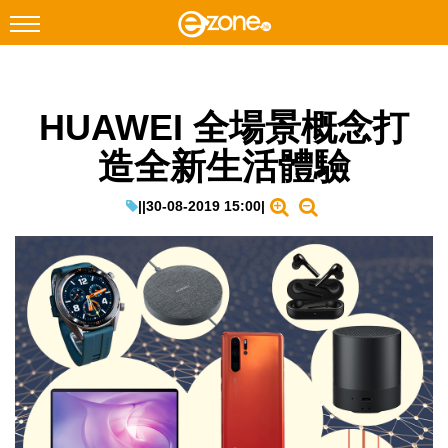
搜尋
HUAWEI 全場景概念打
Facebook
Instagram
造全新生活體驗
科技焦點
網絡生活
|
|
30-08-2019 15:00
|
遊戲動漫
教學評測
EduTech
IT Times
生成式AI與雲端應用
Enterprise Digital Transformation