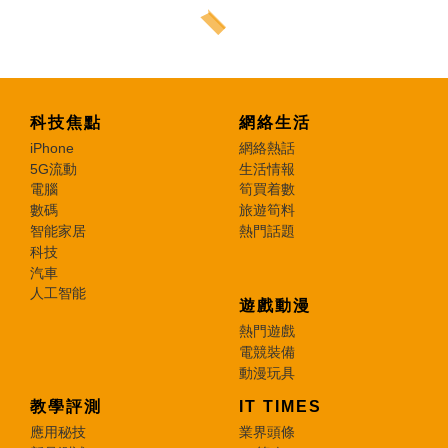
科技焦點
網絡生活
iPhone
網絡熱話
5G流動
生活情報
電腦
筍買着數
數碼
旅遊筍料
智能家居
熱門話題
科技
汽車
人工智能
遊戲動漫
熱門遊戲
電競裝備
動漫玩具
教學評測
IT TIMES
應用秘技
業界頭條