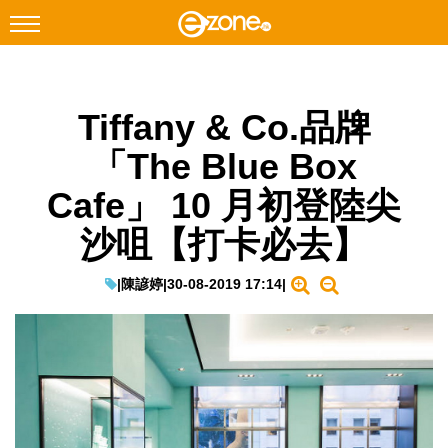
搜尋
Tiffany & Co.品牌
Facebook
Instagram
「The Blue Box
科技焦點
Cafe」 10 月初登陸尖
網絡生活
沙咀【打卡必去】
遊戲動漫
教學評測
|
陳諺婷
|
30-08-2019 17:14
|
EduTech
IT Times
生成式AI與雲端應用
Enterprise Digital Transformation