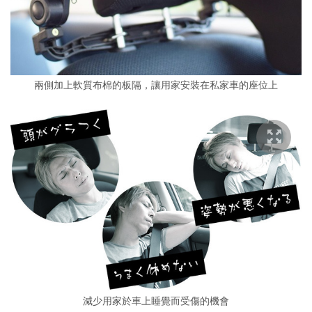
兩側加上軟質布棉的板隔，讓用家安裝在私家車的座位上
減少用家於車上睡覺而受傷的機會