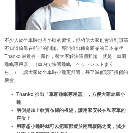
特集
不少人於坐車時也有小睡的習慣，但相信大家也會遇到頭部
不知道倚靠在那裡的問題。專門推出稀奇商品的日本品牌
Thanko 最近有一新作，替大家解決這個難題，就是「車廂
睡眠專用器」（車内で快適睡眠「ヘッドレストまく
ら」），讓大家於坐車時小睡更舒適，甚至減低頭部扭傷的
機會。
Thanko 推出「車廂睡眠專用器」，方便大家於車小
睡
兩側是加上軟質布棉的板隔，讓用家安裝在私家車的
座位上
用家想小睡時就可以把頭部置於兩塊板隔之間，減少