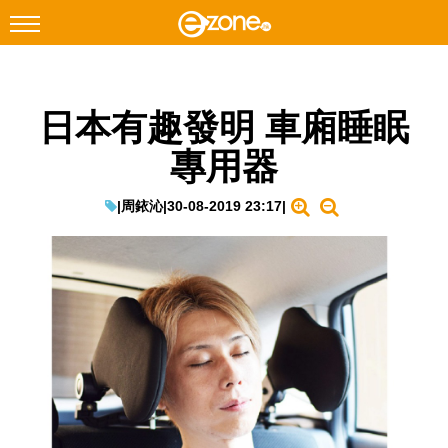
搜尋
日本有趣發明 車廂睡眠
Facebook
Instagram
專用器
科技焦點
網絡生活
|
周銥沁
|
30-08-2019 23:17
|
遊戲動漫
教學評測
EduTech
IT Times
生成式AI與雲端應用
Enterprise Digital Transformation