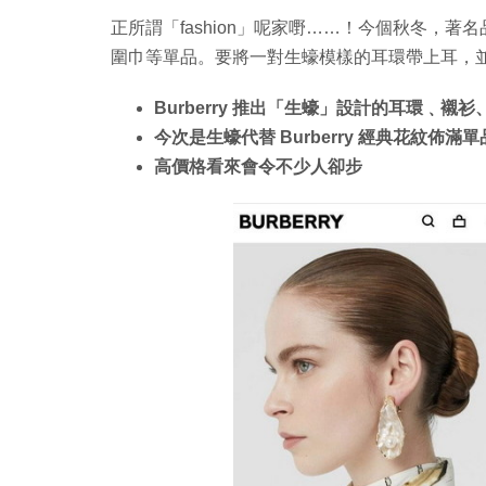
正所謂「fashion」呢家嘢……！今個秋冬，著名品
圍巾等單品。要將一對生蠔模樣的耳環帶上耳，並不
Burberry 推出「生蠔」設計的耳環﹑襯
今次是生蠔代替 Burberry 經典花紋佈滿單
高價格看來會令不少人卻步