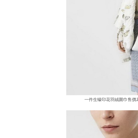
一件生蠔印花羽絨圍巾售價為新