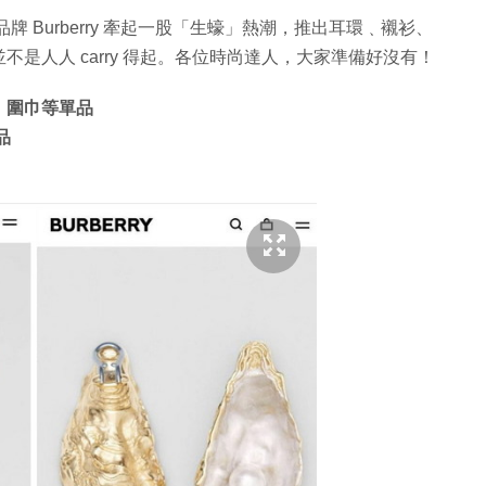
牌 Burberry 牽起一股「生蠔」熱潮，推出耳環﹑襯衫、
是人人 carry 得起。各位時尚達人，大家準備好沒有！
衫、圍巾等單品
品