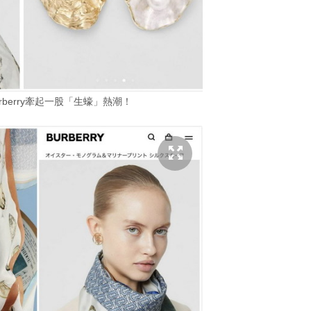
berry牽起一股「生蠔」熱潮！