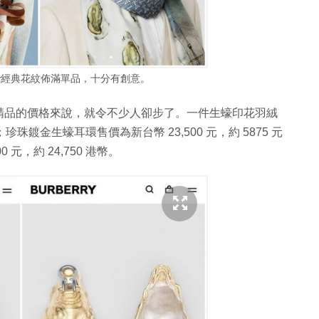
rry經典花紋佈滿單品，十分有創意。
精品的價格來說，就令不少人卻步了。一件生蠔印花羽絨
幣；珍珠鍍金生蠔耳環售價為新台幣 23,500 元，約 5875 元
元，約 24,750 港幣。