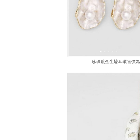
珍珠鍍金生蠔耳環售價為新