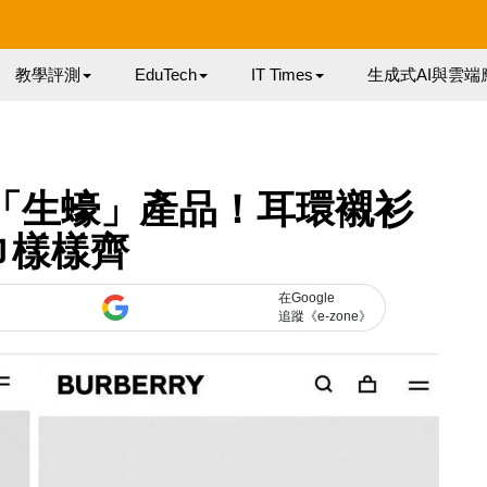
教學評測
EduTech
IT Times
生成式AI與雲端
狂推「生蠔」產品！耳環襯衫
巾樣樣齊
在Google
追蹤《e-zone》