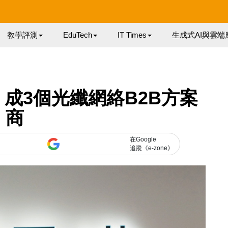
教學評測
EduTech
IT Times
生成式AI與雲端
 成3個光纖網絡B2B方案
商
在Google
追蹤《e-zone》