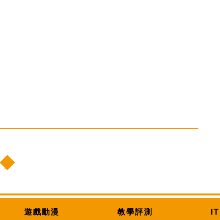
遊戲動漫
教學評測
I