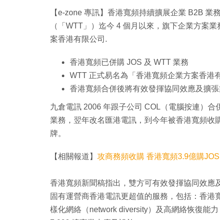
【e-zone 專訊】香港寬頻持續擴展企業 B2B 
（「WTT」）迄今 4 個月以來，旗下企業方案
案香港有限公司.
香港寬頻已併購 JOS 及 WTT 業務
WTT 正式易名為「香港寬頻企業方案香港
香港寬頻合併後將有效發揮協同效應及擴張
九倉電訊 2006 年跟子公司 COL（電腦按連）合併，之
業務，翌年改名匯港電訊，到今年被香港寬頻收
牌。
【相關報道】
攻商務頻收購 香港寬頻3.9億購JOS
香港寬頻新聞稿指出，雙方可有效發揮協同效應
固有運營商香港電訊更超值的服務，包括：香港寬
樣化網絡（network diversity）及高網