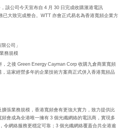
業務，該公司今天宣布自 4 月 30 日完成收購滙港電訊
業務已大致完成整合。WTT 亦會正式易名為香港寬頻企業方
有限公司」
業務規模
後 Green Energy Cayman Corp 收購九倉商業寬頻
購，這家經營多年的企業技術方案商正式併入香港寬頻品
及擴張業務規模，香港寬頻會有更強大實力，致力提供比
頻會成為全港唯一擁有 3 個光纖網絡的電訊商，實現多
絡恢復能力，令網絡服務更穩定可靠；3 個光纖網絡覆蓋合共全港逾